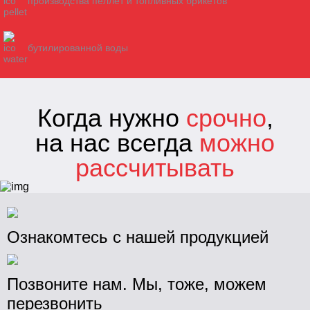
производства пеллет и топливных брикетов
бутилированной воды
Когда нужно
срочно
,
на нас всегда
можно
рассчитывать
Общая
Ознакомтесь с нашей продукцией
Мешки полиэтиленовые
Мешки - вкладыши полиэтиленовые
Позвоните нам. Мы, тоже, можем
Пленка полиэтиленовая
перезвонить