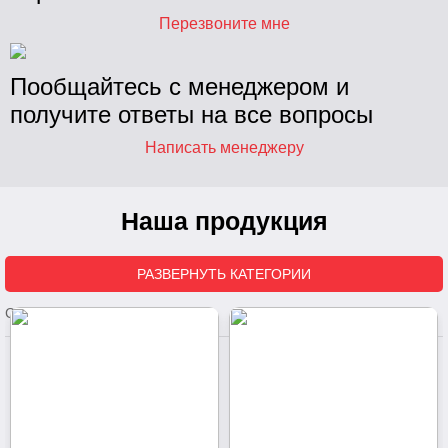
Перезвоните мне
Пакеты вакуумные
Многослойные ПЕ пленки
Пообщайтесь с менеджером и
получите ответы на все вопросы
Пакеты вакуумные термоусадочные
Написать менеджеру
Пленка полипропиленовая
Наша продукция
Пакеты фасовочные
Стретч-пленка
РАЗВЕРНУТЬ КАТЕГОРИИ
Скотч